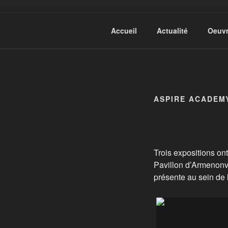
Aller
au
contenu
Photographic Artwork
Accueil
Actualité
Oeuv
principal
ASPIRE ACADEM
Trois expositions on
Pavillon d’Armenonvi
présente au sein de