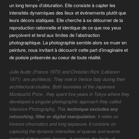
un long temps d’obturation. Elle consiste à capter les
intensités dynamiques des lieux et événements plutôt que
leurs décors statiques. Elle cherche à se détourner de la
reproduction rationnelle et identique de ce que nos yeux
perçoivent et tend aux limites de l’abstraction
photographique. La photographie semble alors se muer en
peinture, nous invitant à découvrir cette part d’imaginaire et
de poésie préservée au coeur de toute réalité.
Julie Audic (France 1973) and Christian Rizk (Lebanon
1971) are architects. They met in Venice Italy during their
architectural studies. Both laureates of the Japanese
Monbushô Prize , they spent five years in Tokyo where they
developed a singular photographic approach they called
Intensive Photography
. This
technique
excludes any
retouching, filter or digital manipulation
. it relies on
inverse chromatics and long exposure
.
It consists on
capturing the dynamic intensities of spaces and events
instead of their static decors. it explores the limits of