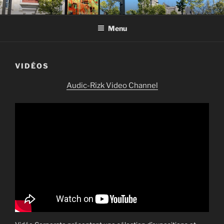
Aller
Photographic Artwork
au
Menu
contenu
principal
VIDÉOS
Audic-Rizk Video Channel