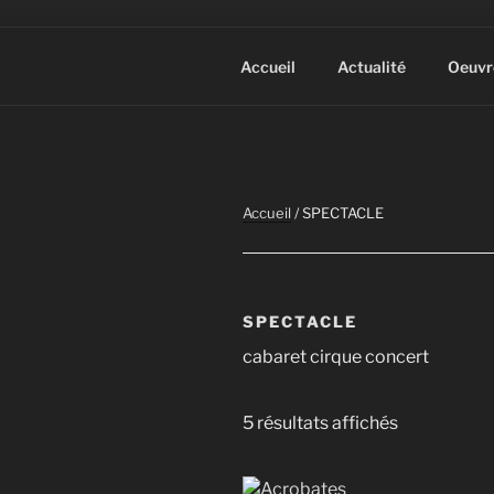
Aller
au
contenu
Photographic Artwork
Accueil
Actualité
Oeuvr
principal
Accueil
/ SPECTACLE
SPECTACLE
cabaret cirque concert
5 résultats affichés