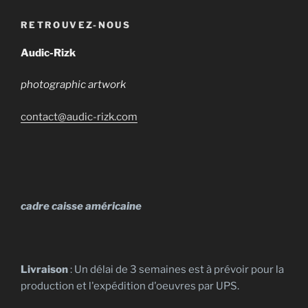
la
la
plusieurs
9.000 €
page
page
variations.
RETROUVEZ-NOUS
du
du
Les
produit
produit
options
Audic-Rizk
peuvent
photographic artwork
être
choisies
contact@audic-rizk.com
sur
la
page
du
produit
cadre caisse américaine
Livraison
: Un délai de 3 semaines est à prévoir pour la
production et l'expédition d'oeuvres par UPS.