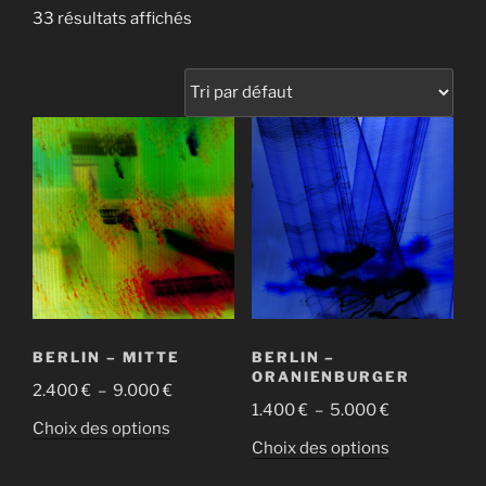
33 résultats affichés
BERLIN – MITTE
BERLIN –
ORANIENBURGER
Plage
2.400
€
–
9.000
€
Plage
1.400
€
–
5.000
€
de
Ce
Choix des options
de
prix :
Ce
Choix des options
produit
prix :
2.400 €
produit
a