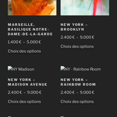
être
choisies
choisies
sur
sur
la
la
page
MARSEILLE,
NEW YORK –
page
du
BASILIQUE NOTRE-
BROOKLYN
du
DAME-DE-LA-GARDE
produit
Plage
2.400
€
–
9.000
€
produit
Plage
1.400
€
–
5.000
€
de
Ce
Choix des options
de
prix :
Ce
Choix des options
produit
prix :
2.400 €
produit
a
1.400 €
à
a
plusieurs
à
9.000 €
plusieurs
variations.
5.000 €
variations.
Les
NEW YORK –
NEW YORK –
Les
options
MADISON AVENUE
RAINBOW ROOM
options
peuvent
Plage
Plage
2.400
€
–
9.000
€
2.400
€
–
9.000
€
peuvent
être
de
de
être
Ce
Ce
Choix des options
Choix des options
choisies
prix :
prix :
choisies
produit
produit
sur
2.400 €
2.400 €
sur
a
a
la