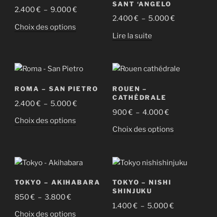
options
SANT ‘ANGELO
Plage
2.400
€
–
9.000
€
produit
produit
options
peuvent
Plage
2.400
€
–
5.000
€
de
peuvent
être
Ce
Choix des options
de
prix :
être
Lire la suite
choisies
produit
prix :
2.400 €
choisies
sur
a
2.400 €
à
sur
la
plusieurs
à
9.000 €
la
page
variations.
5.000 €
page
du
Les
ROMA – SAN PIETRO
ROUEN –
du
produit
options
CATHÉDRALE
Plage
2.400
€
–
5.000
€
produit
peuvent
Plage
900
€
–
4.000
€
de
être
Ce
Choix des options
de
prix :
Ce
Choix des options
choisies
produit
prix :
2.400 €
produit
sur
a
900 €
à
a
la
plusieurs
à
5.000 €
plusieurs
page
variations.
4.000 €
variations.
du
Les
TOKYO – AKIHABARA
TOKYO – NISHI
Les
produit
options
SHINJUKU
Plage
850
€
–
3.800
€
options
peuvent
Plage
1.400
€
–
5.000
€
de
peuvent
être
Ce
Choix des options