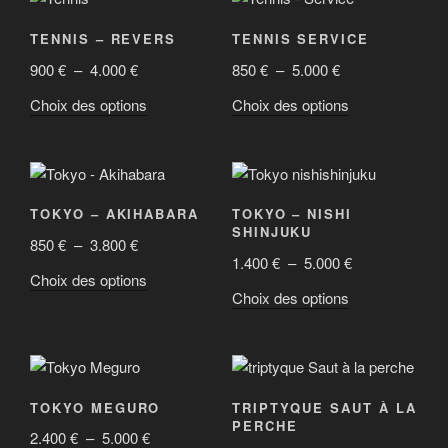
3.800 €
3.800 €
la
page
variations.
variations.
TENNIS – REVERS
TENNIS SERVICE
page
du
Les
Les
du
Plage
Plage
900
€
–
4.000
€
850
€
–
5.000
€
produit
options
options
produit
de
de
peuvent
peuvent
Ce
Ce
Choix des options
Choix des options
prix :
prix :
être
être
produit
produit
900 €
850 €
choisies
choisies
a
a
à
à
sur
sur
plusieurs
plusieurs
4.000 €
5.000 €
la
la
variations.
variations.
TOKYO – AKIHABARA
TOKYO – NISHI
page
page
Les
Les
SHINJUKU
du
du
Plage
850
€
–
3.800
€
options
options
Plage
1.400
€
–
5.000
€
produit
produit
de
peuvent
peuvent
Ce
Choix des options
de
prix :
être
être
Ce
Choix des options
produit
prix :
850 €
choisies
choisies
produit
a
1.400 €
à
sur
sur
a
plusieurs
à
3.800 €
la
la
plusieurs
variations.
5.000 €
page
page
variations.
Les
TOKYO MEGURO
TRIPTYQUE SAUT À LA
du
du
Les
options
PERCHE
Plage
2.400
€
–
5.000
€
produit
produit
options
peuvent