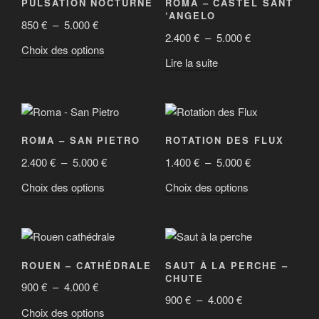
PULSATION NOCTURNE
ROMA – CASTEL SANT
du
du
Les
options
‘ANGELO
Plage
850
€
–
5.000
€
produit
produit
options
peuvent
Plage
2.400
€
–
5.000
€
de
peuvent
être
Ce
Choix des options
de
prix :
être
Lire la suite
choisies
produit
prix :
850 €
choisies
sur
a
2.400 €
à
sur
la
plusieurs
à
5.000 €
la
page
variations.
5.000 €
page
du
Les
ROMA – SAN PIETRO
ROTATION DES FLUX
du
produit
options
Plage
Plage
2.400
€
–
5.000
€
1.400
€
–
5.000
€
produit
peuvent
de
de
être
Ce
Ce
Choix des options
Choix des options
prix :
prix :
choisies
produit
produit
2.400 €
1.400 €
sur
a
a
à
à
la
plusieurs
plusieurs
5.000 €
5.000 €
page
variations.
variations.
ROUEN – CATHÉDRALE
SAUT À LA PERCHE –
du
Les
Les
CHUTE
Plage
900
€
–
4.000
€
produit
options
options
Plage
900
€
–
4.000
€
de
peuvent
peuvent
Ce
Choix des options
de