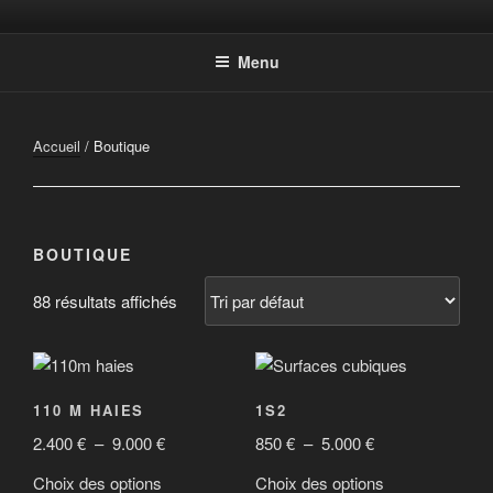
Aller
Photographic Artwork
au
Menu
contenu
principal
Accueil
/ Boutique
BOUTIQUE
88 résultats affichés
110 M HAIES
1S2
Plage
Plage
2.400
€
–
9.000
€
850
€
–
5.000
€
de
de
Ce
Ce
Choix des options
Choix des options