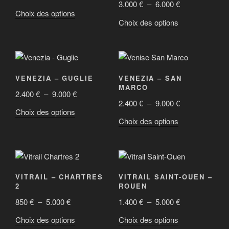
Plage
3.000
€
–
6.000
€
de
peuvent
être
Ce
Choix des options
de
prix :
être
Ce
Choix des options
choisies
produit
prix :
2.400 €
choisies
produit
sur
a
3.000 €
à
sur
a
la
plusieurs
à
5.000 €
la
plusieurs
page
variations.
6.000 €
page
variations.
du
Les
VENEZIA – GUGLIE
VENEZIA – SAN
du
Les
produit
options
MARCO
Plage
2.400
€
–
9.000
€
produit
options
peuvent
Plage
2.400
€
–
9.000
€
de
peuvent
être
Ce
Choix des options
de
prix :
être
Ce
Choix des options
choisies
produit
prix :
2.400 €
choisies
produit
sur
a
2.400 €
à
sur
a
la
plusieurs
à
9.000 €
la
plusieurs
page
variations.
9.000 €
page
variations.
du
Les
VITRAIL – CHARTRES
VITRAIL SAINT-OUEN –
du
Les
produit
options
2
ROUEN
produit
options
peuvent
Plage
Plage
850
€
–
5.000
€
1.400
€
–
5.000
€
peuvent
être
de
de
être
Ce
Ce
Choix des options
Choix des options
choisies
prix :
prix :