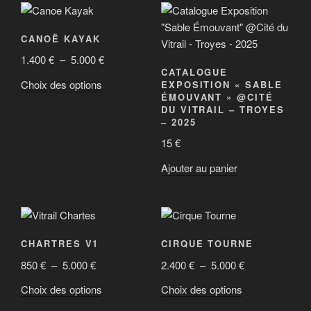
à
à
sur
sur
plusieurs
plusieurs
2.400 €
3.800 €
la
la
variations.
variations.
CANOË KAYAK
page
page
Les
Les
du
du
Plage
1.400
€
–
5.000
€
options
options
CATALOGUE
produit
produit
de
peuvent
peuvent
Ce
Choix des options
EXPOSITION « SABLE
prix :
être
être
ÉMOUVANT » @CITÉ
produit
1.400 €
DU VITRAIL – TROYES
choisies
choisies
a
– 2025
à
sur
sur
plusieurs
5.000 €
15
€
la
la
variations.
page
page
Les
Ajouter au panier
du
du
options
produit
produit
peuvent
être
choisies
CHARTRES V1
CIRQUE TOURNE
sur
Plage
Plage
850
€
–
5.000
€
2.400
€
–
5.000
€
la
de
de
page
Ce
Ce
Choix des options
Choix des options
prix :
prix :
du
produit
produit