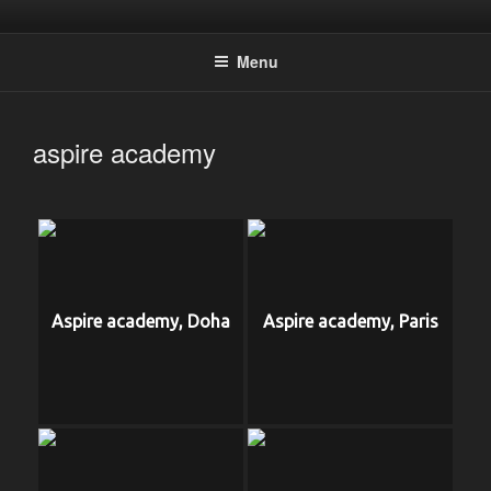
Aller
Photographic Artwork
au
Menu
contenu
principal
aspire academy
Aspire academy, Doha
Aspire academy, Paris