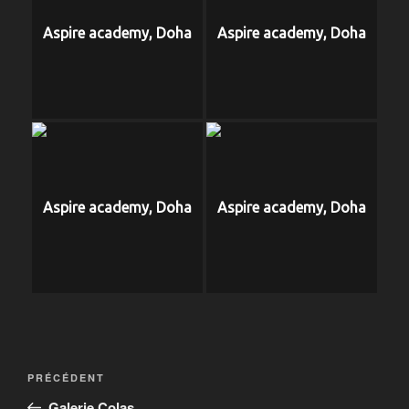
Aspire academy, Doha
Aspire academy, Doha
Aspire academy, Doha
Aspire academy, Doha
Navigation
Article
PRÉCÉDENT
de
précédent
Galerie Colas