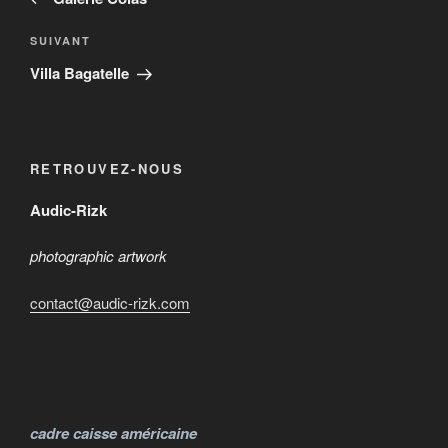
l’article
Article
SUIVANT
suivant
Villa Bagatelle
RETROUVEZ-NOUS
Audic-Rizk
photographic artwork
contact@audic-rizk.com
cadre caisse américaine