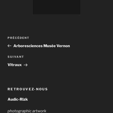
Navigation
Article
PRÉCÉDENT
de
précédent
Arboresciences Musée Vernon
l’article
Article
SUIVANT
suivant
Vitraux
RETROUVEZ-NOUS
Audic-Rizk
photographic artwork