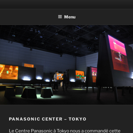
Aller
Photographic Artwork
au
Menu
contenu
principal
PANASONIC CENTER – TOKYO
Le Centre Panasonic à Tokyo nous a commandé cette