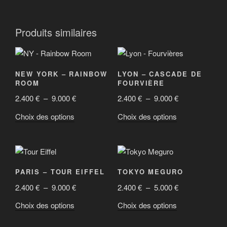
Produits similaires
NEW YORK – RAINBOW
LYON – CASCADE DE
ROOM
FOURVIÈRE
Plage
Plage
2.400
€
–
9.000
€
2.400
€
–
9.000
€
de
de
Ce
Ce
Choix des options
Choix des options
prix :
prix :
produit
produit
2.400 €
2.400 €
a
a
à
à
plusieurs
plusieurs
9.000 €
9.000 €
variations.
variations.
PARIS – TOUR EIFFEL
TOKYO MEGURO
Les
Les
Plage
Plage
2.400
€
–
9.000
€
2.400
€
–
5.000
€
options
options
de
de
peuvent
peuvent
Ce
Ce
Choix des options
Choix des options
prix :
prix :
être
être
produit
produit
2.400 €
2.400 €
choisies
choisies