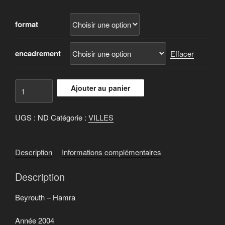
de
prix :
format
2.400 €
à
9.000 €
encadrement
Effacer
quantité
Ajouter au panier
de
Beyrouth
UGS :
ND
Catégorie :
VILLES
-
Hamra
Description
Informations complémentaires
Description
Beyrouth – Hamra
Année 2004