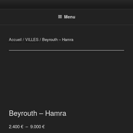
Aller
Photographic Artwork
au
Menu
contenu
principal
Accueil
/
VILLES
/ Beyrouth – Hamra
Beyrouth – Hamra
Plage
2.400
€
–
9.000
€