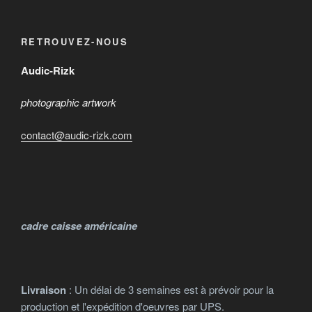
a
a
à
à
sur
sur
plusieurs
plusieurs
9.000 €
5.000 €
la
la
variations.
variations.
RETROUVEZ-NOUS
page
page
Les
Les
du
du
options
options
Audic-Rizk
produit
produit
peuvent
peuvent
photographic artwork
être
être
choisies
choisies
contact@audic-rizk.com
sur
sur
la
la
page
page
du
du
produit
produit
cadre caisse américaine
Livraison
: Un délai de 3 semaines est à prévoir pour la
production et l'expédition d'oeuvres par UPS.