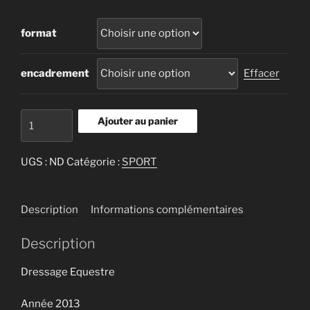
de
prix :
format
2.400 €
à
5.000 €
encadrement
Effacer
quantité
Ajouter au panier
de
Dressage
UGS :
ND
Catégorie :
SPORT
équestre
Description
Informations complémentaires
Description
Dressage Equestre
Année 2013