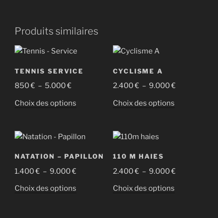
Produits similaires
TENNIS SERVICE
CYCLISME A
Plage
Plage
850
€
–
5.000
€
2.400
€
–
9.000
€
de
de
Ce
Ce
Choix des options
Choix des options
prix :
prix :
produit
produit
850 €
2.400 €
a
a
à
à
plusieurs
plusieurs
5.000 €
9.000 €
variations.
variations.
NATATION – PAPILLON
110 M HAIES
Les
Les
Plage
Plage
1.400
€
–
9.000
€
2.400
€
–
9.000
€
options
options
de
de
peuvent
peuvent
Ce
Ce
Choix des options
Choix des options
prix :
prix :
être
être
produit
produit
1.400 €
2.400 €
choisies
choisies
a
a
à
à