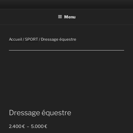
Aller
Photographic Artwork
au
Menu
contenu
principal
Accueil
/
SPORT
/ Dressage équestre
Dressage équestre
Plage
2.400
€
–
5.000
€