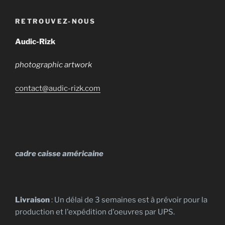
sur
sur
plusieurs
plusieurs
9.000 €
9.000 €
la
la
variations.
variations.
RETROUVEZ-NOUS
page
page
Les
Les
du
du
options
options
Audic-Rizk
produit
produit
peuvent
peuvent
photographic artwork
être
être
choisies
choisies
contact@audic-rizk.com
sur
sur
la
la
page
page
du
du
produit
produit
cadre caisse américaine
Livraison
: Un délai de 3 semaines est à prévoir pour la
production et l'expédition d'oeuvres par UPS.