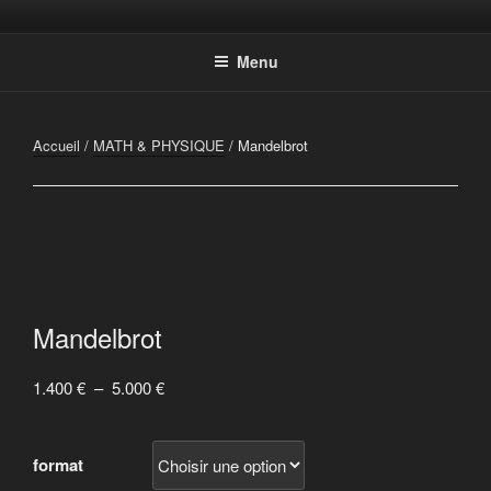
Aller
Photographic Artwork
au
Menu
contenu
principal
Accueil
/
MATH & PHYSIQUE
/ Mandelbrot
Mandelbrot
Plage
1.400
€
–
5.000
€
de
prix :
format
1.400 €