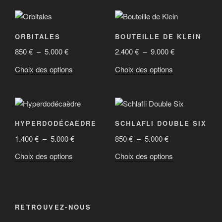
ORBITALES
BOUTEILLE DE KLEIN
Plage
Plage
850
€
–
5.000
€
2.400
€
–
9.000
€
de
de
Ce
Ce
Choix des options
Choix des options
prix :
prix :
produit
produit
850 €
2.400 €
a
a
à
à
plusieurs
plusieurs
5.000 €
9.000 €
variations.
variations.
HYPERDODÉCAÈDRE
SCHLAFLI DOUBLE SIX
Les
Les
Plage
Plage
1.400
€
–
5.000
€
850
€
–
5.000
€
options
options
de
de
peuvent
peuvent
Ce
Ce
Choix des options
Choix des options
prix :
prix :
être
être
produit
produit
1.400 €
850 €
choisies
choisies
a
a
à
à
sur
sur
plusieurs
plusieurs
5.000 €
5.000 €
la
la
variations.
variations.
RETROUVEZ-NOUS
page
page
Les
Les