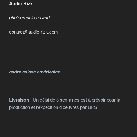
du
du
options
options
Audic-Rizk
produit
produit
peuvent
peuvent
photographic artwork
être
être
choisies
choisies
contact@audic-rizk.com
sur
sur
la
la
page
page
du
du
produit
produit
cadre caisse américaine
Livraison
: Un délai de 3 semaines est à prévoir pour la
production et l'expédition d'oeuvres par UPS.