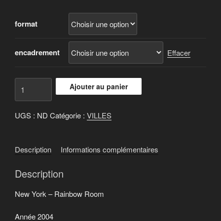
de
prix :
format
2.400 €
à
9.000 €
encadrement
Effacer
quantité
Ajouter au panier
de
New
UGS :
ND
Catégorie :
VILLES
York
-
Rainbow
Description
Informations complémentaires
Room
Description
New York – Rainbow Room
Année 2004