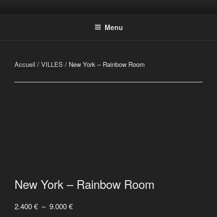
Aller
Photographic Artwork
au
Menu
contenu
principal
Accueil
/
VILLES
/ New York – Rainbow Room
New York – Rainbow Room
Plage
2.400
€
–
9.000
€