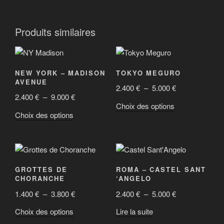
Produits similaires
NEW YORK – MADISON
TOKYO MEGURO
AVENUE
Plage
2.400
€
–
5.000
€
Plage
2.400
€
–
9.000
€
de
Ce
Choix des options
de
prix :
Ce
Choix des options
produit
prix :
2.400 €
produit
a
2.400 €
à
a
plusieurs
à
5.000 €
plusieurs
variations.
9.000 €
variations.
Les
GROTTES DE
ROMA – CASTEL SANT
Les
options
CHORANCHE
‘ANGELO
options
peuvent
Plage
Plage
1.400
€
–
3.800
€
2.400
€
–
5.000
€
peuvent
être
de
de
être
Ce
Choix des options
Lire la suite
choisies
prix :
prix :
choisies
produit