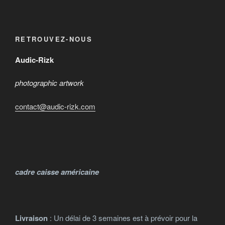
sur
1.400 €
2.400 €
sur
a
la
à
à
la
plusieurs
page
3.800 €
5.000 €
page
variations.
du
RETROUVEZ-NOUS
du
Les
produit
produit
options
Audic-Rizk
peuvent
photographic artwork
être
choisies
contact@audic-rizk.com
sur
la
page
du
produit
cadre caisse américaine
Livraison
: Un délai de 3 semaines est à prévoir pour la