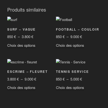
Produits similaires
SURF – VAGUE
FOOTBALL – COULOIR
Plage
Plage
850
€
–
3.800
€
850
€
–
9.000
€
de
de
Ce
Ce
Choix des options
Choix des options
prix :
prix :
produit
produit
850 €
850 €
a
a
à
à
plusieurs
plusieurs
3.800 €
9.000 €
variations.
variations.
ESCRIME – FLEURET
TENNIS SERVICE
Les
Les
Plage
Plage
3.800
€
–
9.000
€
850
€
–
5.000
€
options
options
de
de
peuvent
peuvent
Ce
Ce
Choix des options
Choix des options
prix :
prix :
être
être
produit
produit
3.800 €
850 €
choisies
choisies
a
a
à
à
sur
sur
plusieurs
plusieurs
9.000 €
5.000 €