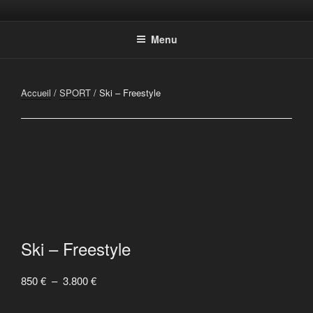
Aller
Photographic Artwork
au
Menu
contenu
principal
Accueil
/
SPORT
/ Ski – Freestyle
Ski – Freestyle
Plage
850
€
–
3.800
€
de