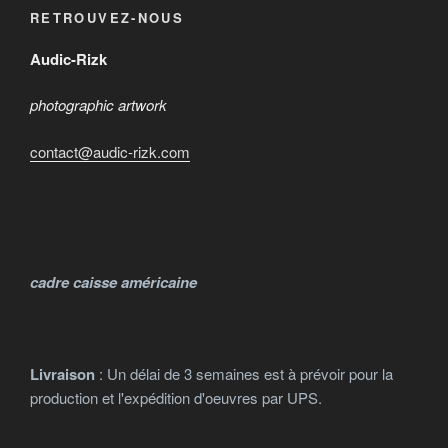
la
la
variations.
variations.
RETROUVEZ-NOUS
page
page
Les
Les
du
du
options
options
Audic-Rizk
produit
produit
peuvent
peuvent
photographic artwork
être
être
choisies
choisies
contact@audic-rizk.com
sur
sur
la
la
page
page
du
du
produit
produit
cadre caisse américaine
Livraison
: Un délai de 3 semaines est à prévoir pour la
production et l'expédition d'oeuvres par UPS.