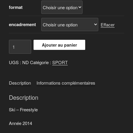
prix :
format
850 €
à
3.800 €
encadrement
Effacer
quantité
Ajouter au panier
de
Ski
UGS :
ND
Catégorie :
SPORT
-
Freestyle
Description
Informations complémentaires
Description
Ski – Freestyle
Année 2014